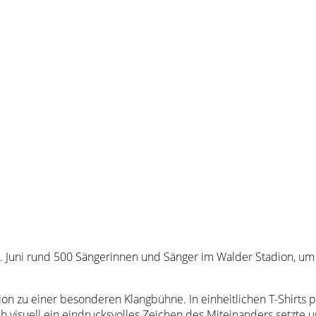
. Juni rund 500 Sängerinnen und Sänger im Walder Stadion, um 
 zu einer besonderen Klangbühne. In einheitlichen T-Shirts pr
uch visuell ein eindrucksvolles Zeichen des Miteinanders setzte