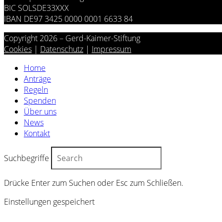
BIC SOLSDE33XXX
IBAN DE97 3425 0000 0001 6633 84
Copyright 2026 – Gerd-Kaimer-Stiftung
Cookies
|
Datenschutz
|
Impressum
Home
Anträge
Regeln
Spenden
Über uns
News
Kontakt
Suchbegriffe
Drücke Enter zum Suchen oder Esc zum Schließen.
Einstellungen gespeichert